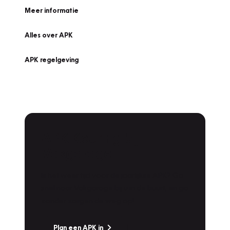
Meer informatie
Alles over APK
APK regelgeving
APK Keuring bij
Vakgarage!
Is het weer tijd voor de jaarlijkse APK? Ga
snel naar Vakgarage bij u in de buurt, en ga
zonder zorgen de weg op!
Plan een APK in