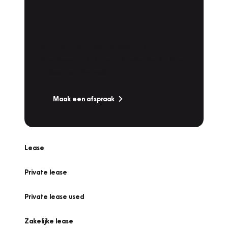
Plan een
Werkplaatsafspraak
Is uw auto toe aan Onderhoud,
Bandenwissel of een Vakantiecheck? Plan
online een afspraak!
Maak een afspraak
Lease
Private lease
Private lease used
Zakelijke lease