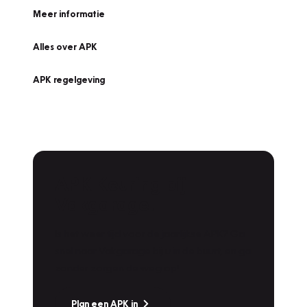
Meer informatie
Alles over APK
APK regelgeving
APK Keuring bij
Vakgarage!
Is het weer tijd voor de jaarlijkse APK? Ga
snel naar Vakgarage bij u in de buurt, en ga
zonder zorgen de weg op!
Plan een APK in