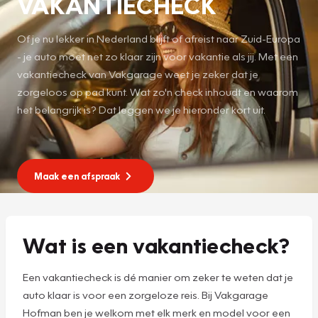
VAKANTIECHECK
Of je nu lekker in Nederland blijft of afreist naar Zuid-Europa
- je auto moet net zo klaar zijn voor vakantie als jij. Met een
vakantiecheck van Vakgarage weet je zeker dat je
zorgeloos op pad kunt. Wat zo'n check inhoudt en waarom
het belangrijk is? Dat leggen we je hieronder kort uit.
Maak een afspraak
Wat is een vakantiecheck?
Een vakantiecheck is dé manier om zeker te weten dat je
auto klaar is voor een zorgeloze reis. Bij Vakgarage
Hofman ben je welkom met elk merk en model voor een