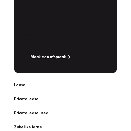
Plan een
Werkplaatsafspraak
Is uw auto toe aan Onderhoud,
Bandenwissel of een Vakantiecheck? Plan
online een afspraak!
Maak een afspraak
Lease
Private lease
Private lease used
Zakelijke lease