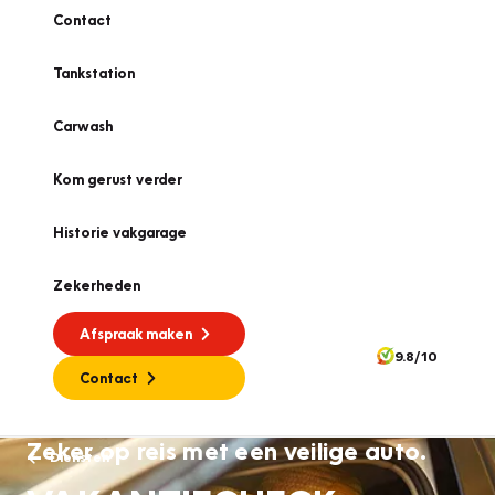
Contact
Tankstation
Carwash
Kom gerust verder
Historie vakgarage
Zekerheden
Afspraak maken
9.8/10
Contact
Zeker op reis met een veilige auto.
Diensten