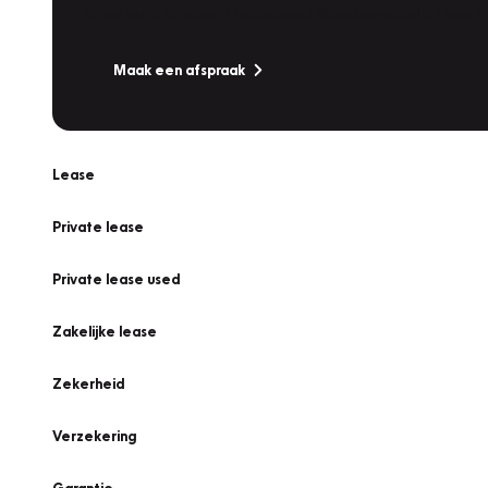
Is uw auto toe aan Onderhoud, Bandenwissel of een Va
Maak een afspraak
Lease
Private lease
Private lease used
Zakelijke lease
Zekerheid
Verzekering