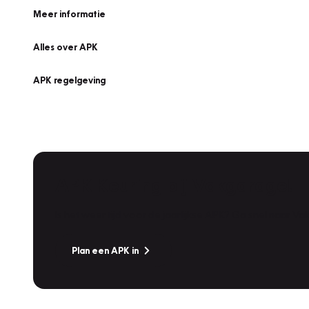
Meer informatie
Alles over APK
APK regelgeving
APK Keuring bij Vakgarage!
Is het weer tijd voor de jaarlijkse APK? Ga snel naar V
Plan een APK in