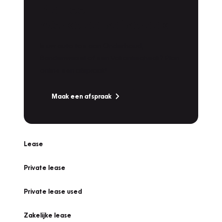
Plan een
Werkplaatsafspraak
Is uw auto toe aan Onderhoud,
Bandenwissel of een Vakantiecheck? Plan
online een afspraak!
Maak een afspraak
Lease
Private lease
Private lease used
Zakelijke lease