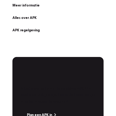
Meer informatie
Alles over APK
APK regelgeving
APK Keuring bij
Vakgarage!
Is het weer tijd voor de jaarlijkse APK? Ga
snel naar Vakgarage bij u in de buurt, en ga
zonder zorgen de weg op!
Plan een APK in