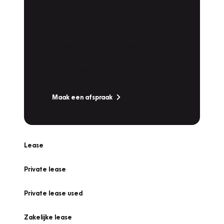
Plan een
Werkplaatsafspraak
Is uw auto toe aan Onderhoud,
Bandenwissel of een Vakantiecheck? Plan
online een afspraak!
Maak een afspraak
Lease
Private lease
Private lease used
Zakelijke lease