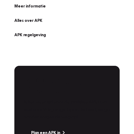
Meer informatie
Alles over APK
APK regelgeving
APK Keuring bij
Vakgarage!
Is het weer tijd voor de jaarlijkse APK? Ga
snel naar Vakgarage bij u in de buurt, en ga
zonder zorgen de weg op!
Plan een APK in