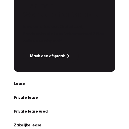
Plan een
Werkplaatsafspraak
Is uw auto toe aan Onderhoud,
Bandenwissel of een Vakantiecheck? Plan
online een afspraak!
Maak een afspraak
Lease
Private lease
Private lease used
Zakelijke lease