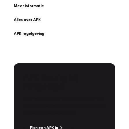
Meer informatie
Alles over APK
APK regelgeving
APK Keuring bij
Vakgarage!
Is het weer tijd voor de jaarlijkse APK? Ga
snel naar Vakgarage bij u in de buurt, en ga
zonder zorgen de weg op!
Plan een APK in