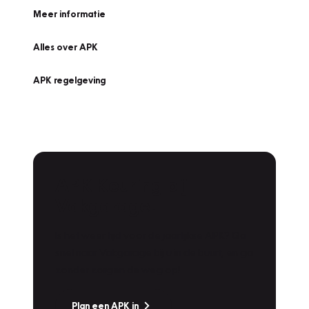
Meer informatie
Alles over APK
APK regelgeving
APK Keuring bij
Vakgarage!
Is het weer tijd voor de jaarlijkse APK? Ga
snel naar Vakgarage bij u in de buurt, en ga
zonder zorgen de weg op!
Plan een APK in