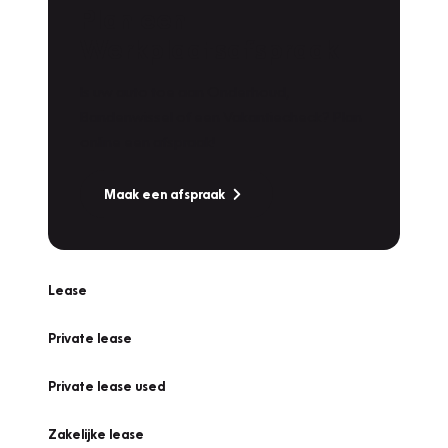
Plan een
Werkplaatsafspraak
Is uw auto toe aan Onderhoud,
Bandenwissel of een Vakantiecheck? Plan
online een afspraak!
Maak een afspraak
Lease
Private lease
Private lease used
Zakelijke lease